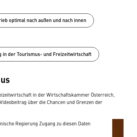
rieb optimal nach außen und nach innen
g in der Tourismus- und Freizeitwirtschaft
mus
mung
rnen Inhalt anzeigen. Dafür benötigen wir
zeitwirtschaft in der Wirtschaftskammer Österreich,
owser personenbezogene technische Daten zu
Videobeitrag über die Chancen und Grenzen der
mit US-amerikanischen Anbietern austauscht.
EU-Datenschutzrecht angemessenen Schutzniveau
nische Regierung Zugang zu diesen Daten