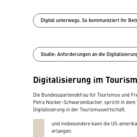
Digital unterwegs. So kommuniziert Ihr Bet
Studie: Anforderungen an die Digitalisierun
Digitalisierung im Touris
Wir benötigen Ihre Zustim
Hier würden wir Ihnen gerne einen exte
Die Bundesspartenobfrau für Tourismus und Frei
allerdings Ihre Zustimmung, da Ihr Br
Petra Nocker-Schwarzenbacher, spricht in dem 
Geräten und Nutzerverhalten mitunter 
Digitalisierung in der Tourismuswirtschaft.
Diese Daten unterliegen keinem dem 
und insbesondere kann die US-amerika
erlangen.