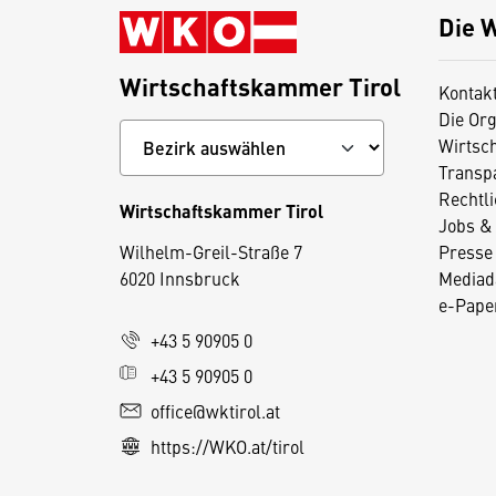
Die 
Wirtschaftskammer Tirol
Kontak
Die Org
Wirtsc
Transp
Rechtl
Wirtschaftskammer Tirol
Jobs & 
D
Wilhelm-Greil-Straße 7
Presse
i
6020 Innsbruck
Mediad
e
e-Paper
s
+43 5 90905 0
e
+43 5 90905 0
S
e
office@wktirol.at
it
https://WKO.at/tirol
e