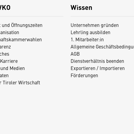
WKO
Wissen
t und Öffnungszeiten
Unternehmen gründen
anisation
Lehrling ausbilden
haftskammerwahlen
1. Mitarbeiter:in
arenz
Allgemeine Geschäftsbedingu
iches
AGB
Karriere
Dienstverhältnis beenden
 und Medien
Exportieren / Importieren
aten
Förderungen
 Tiroler Wirtschaft