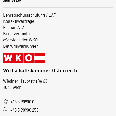
Lehrabschlussprüfung / LAP
Kollektivverträge
Firmen A-Z
Benutzerkonto
eServices der WKO
Betrugswarnungen
Wirtschaftskammer Österreich
Wiedner Hauptstraße 63
D
1045 Wien
i
e
+43 5 90900 0
s
e
+43 5 90900 250