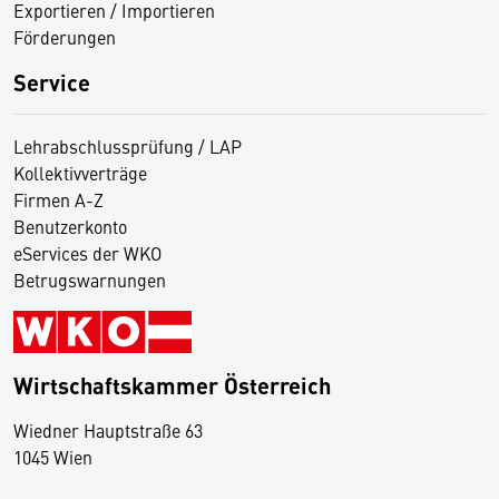
Exportieren / Importieren
Förderungen
Service
Lehrabschlussprüfung / LAP
Kollektivverträge
Firmen A-Z
Benutzerkonto
eServices der WKO
Betrugswarnungen
Wirtschaftskammer Österreich
Wiedner Hauptstraße 63
D
1045 Wien
i
e