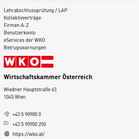
Lehrabschlussprüfung / LAP
Kollektivverträge
Firmen A-Z
Benutzerkonto
eServices der WKO
Betrugswarnungen
Wirtschaftskammer Österreich
Wiedner Hauptstraße 63
D
1045 Wien
i
e
+43 5 90900 0
s
e
+43 5 90900 250
S
https://wko.at/