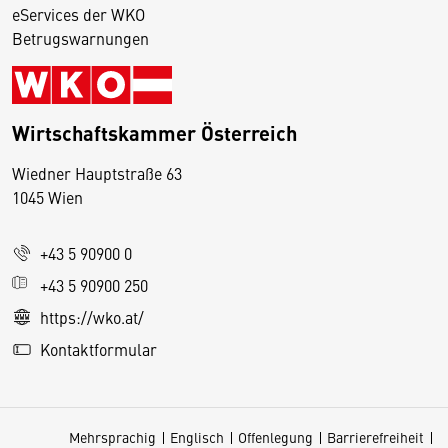
eServices der WKO
Betrugswarnungen
Wirtschaftskammer Österreich
Wiedner Hauptstraße 63
D
1045 Wien
i
e
+43 5 90900 0
s
e
+43 5 90900 250
S
https://wko.at/
e
Kontaktformular
it
e
v
Mehrsprachig
Englisch
Offenlegung
Barrierefreiheit
e