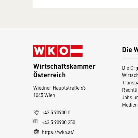
Die 
Wirtschaftskammer
Die Org
Österreich
Wirtsc
D
Transp
Wiedner Hauptstraße 63
i
Rechtl
1045 Wien
Jobs u
e
Medien
s
+43 5 90900 0
e
+43 5 90900 250
S
e
https://wko.at/