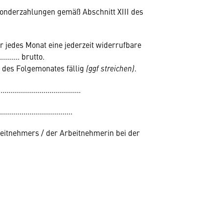
Sonderzahlungen gemäß Abschnitt XIII des
 jedes Monat eine jederzeit widerrufbare
........ brutto.
 des Folgemonates fällig
(ggf streichen)
.
..........................................
.....................................
beitnehmers / der Arbeitnehmerin bei der