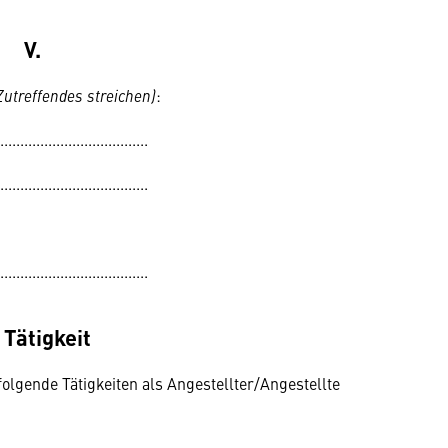
V.
Zutreffendes streichen)
:
.....................................
.....................................
.....................................
. Tätigkeit
lgende Tätigkeiten als Angestellter/Angestellte