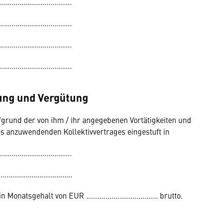
.....................................
.....................................
.....................................
.....................................
fung und Vergütung
grund der von ihm / ihr angegebenen Vortätigkeiten und
es anzuwendenden Kollektivvertrages eingestuft in
...............................
................................
sgehalt von EUR ..................................... brutto.