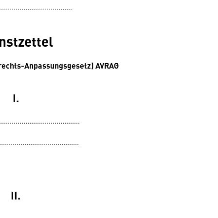
.....................................
nstzettel
rechts-Anpassungsgesetz) AVRAG
I.
.......................................
.......................................
II.
........................