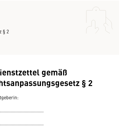
 § 2
ienstzettel gemäß
htsanpassungsgesetz § 2
tgeberin:
.....................................
.....................................