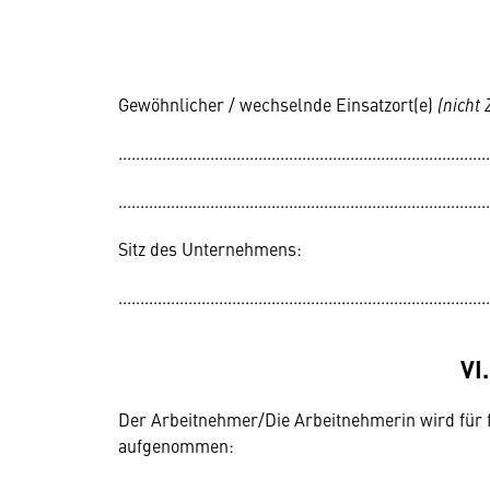
Gewöhnlicher / wechselnde Einsatzort(e)
(nicht 
.....................................................................................
.....................................................................................
Sitz des Unternehmens:
.....................................................................................
VI
Der Arbeitnehmer/Die Arbeitnehmerin wird für fo
aufgenommen: