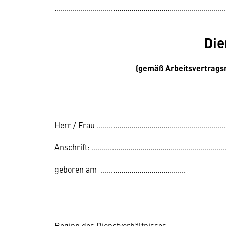
.....................................................................................
Die
(gemäß Arbeitsvertrags
Herr / Frau ..................................................................
Anschrift: ....................................................................
geboren am ..........................................
Beginn des Dienstverhältnisses ...................................