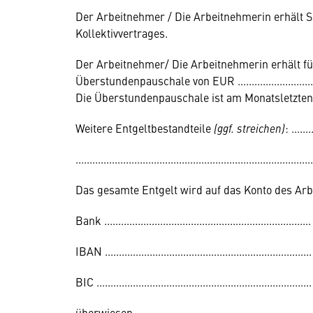
Der Arbeitnehmer / Die Arbeitnehmerin erhält 
Kollektivvertrages.
Der Arbeitnehmer/ Die Arbeitnehmerin erhält für
Überstundenpauschale von EUR .............................
Die Überstundenpauschale ist am Monatsletzten
Weitere Entgeltbestandteile
(ggf. streichen)
: .......
.....................................................................................
Das gesamte Entgelt wird auf das Konto des Ar
Bank ..........................................................................
IBAN ..........................................................................
BIC .............................................................................
überwiesen.