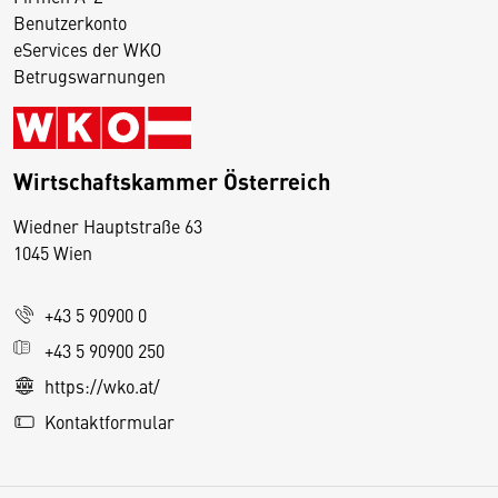
Benutzerkonto
eServices der WKO
Betrugswarnungen
Wirtschaftskammer Österreich
Wiedner Hauptstraße 63
D
1045 Wien
i
e
+43 5 90900 0
s
e
+43 5 90900 250
S
https://wko.at/
e
Kontaktformular
it
e