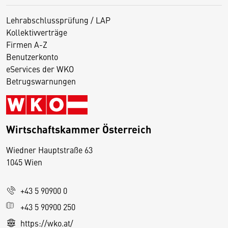
Lehrabschlussprüfung / LAP
Kollektivverträge
Firmen A-Z
Benutzerkonto
eServices der WKO
Betrugswarnungen
Wirtschaftskammer Österreich
Wiedner Hauptstraße 63
D
1045 Wien
i
e
+43 5 90900 0
s
e
+43 5 90900 250
S
https://wko.at/