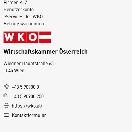
Firmen A-Z
Benutzerkonto
eServices der WKO
Betrugswarnungen
Wirtschaftskammer Österreich
Wiedner Hauptstraße 63
D
1045 Wien
i
e
+43 5 90900 0
s
e
+43 5 90900 250
S
https://wko.at/
e
Kontaktformular
it
e