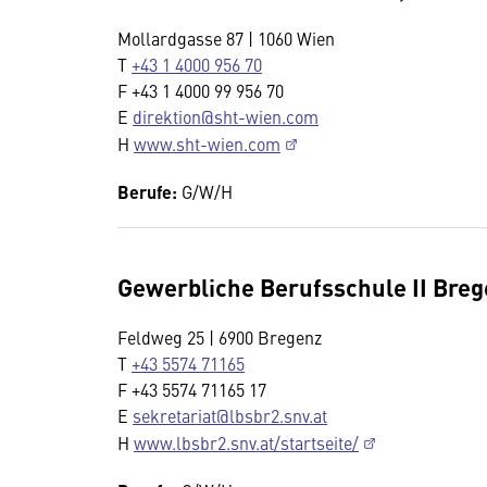
Mollardgasse 87 | 1060 Wien
T
+43 1 4000 956 70
F +43 1 4000 99 956 70
E
direktion@sht-wien.com
H
www.sht-wien.com
Berufe:
G/W/H
Gewerbliche Berufsschule II Bre
Feldweg 25 | 6900 Bregenz
T
+43 5574 71165
F +43 5574 71165 17
E
sekretariat@lbsbr2.snv.at
H
www.lbsbr2.snv.at/startseite/