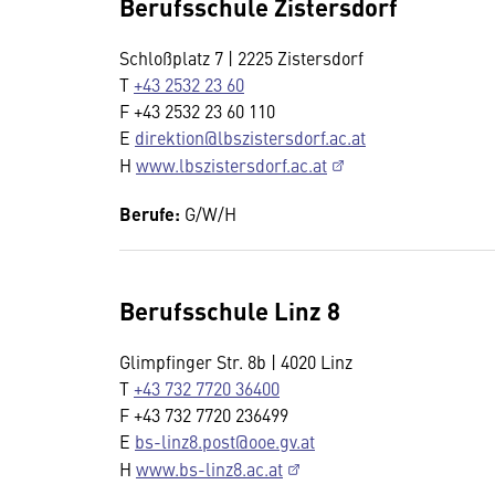
Berufsschule Zistersdorf
Schloßplatz 7 | 2225 Zistersdorf
T
+43 2532 23 60
F +43 2532 23 60 110
E
direktion@lbszistersdorf.ac.at
H
www.lbszistersdorf.ac.at
Berufe:
G/W/H
Berufsschule Linz 8
Glimpfinger Str. 8b | 4020 Linz
T
+43 732 7720 36400
F +43 732 7720 236499
E
bs-linz8.post@ooe.gv.at
H
www.bs-linz8.ac.at