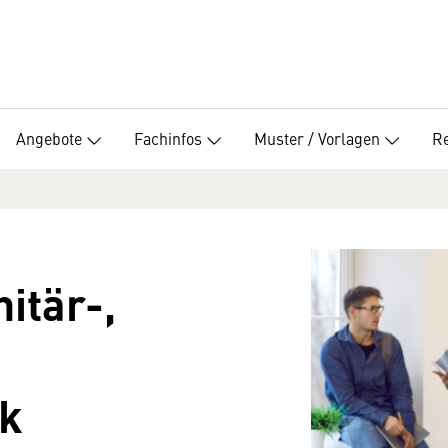
Angebote
Fachinfos
Muster / Vorlagen
R
itär-,
ik