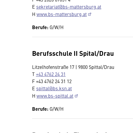
E
sekretariat@bs-mattersburg.at
H
www.bs-mattersburg.at
Berufe:
G/W/H
Berufsschule II Spital/Drau
Litzelhofenstraße 17 | 9800 Spittal/Drau
T
+43 4762 24 31
F +43 4762 24 31 12
E
spittal@bs.ksn.at
H
www.bs-spittal.at
Berufe:
G/W/H