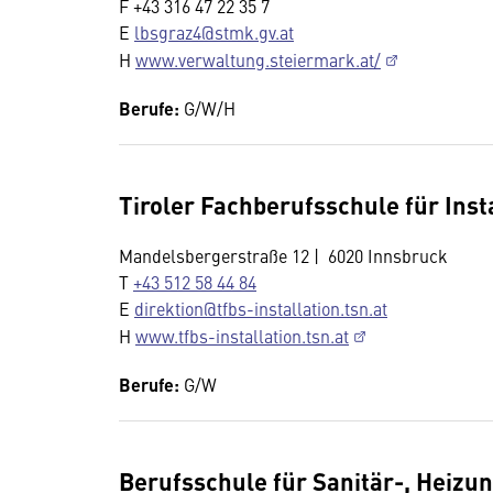
F +43 316 47 22 35 7
E
lbsgraz4@stmk.gv.at
H
www.verwaltung.steiermark.at/
Berufe:
G/W/H
Tiroler Fachberufsschule für Inst
Mandelsbergerstraße 12 | 6020 Innsbruck
T
+43 512 58 44 84
E
direktion@tfbs-installation.tsn.at
H
www.tfbs-installation.tsn.at
Berufe:
G/W
Berufsschule für Sanitär-, Heizu