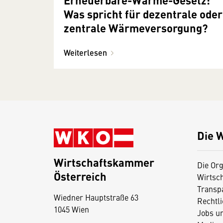
Was spricht für dezentrale oder
zentrale Wärmeversorgung?
Weiterlesen
Die 
Wirtschaftskammer
Die Org
Österreich
Wirtsc
D
Transp
Wiedner Hauptstraße 63
i
Rechtl
1045 Wien
Jobs u
e