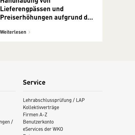
Lieferengpässen und
Preiserhöhungen aufgrund des
Ukraine-Krieges bei
Weiterlesen
vertraglichen Verpflichtungen
Service
Lehrabschlussprüfung / LAP
Kollektivverträge
Firmen A-Z
ngen /
Benutzerkonto
eServices der WKO