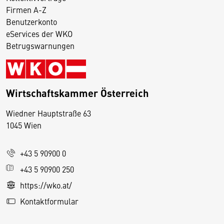
Firmen A-Z
Benutzerkonto
eServices der WKO
Betrugswarnungen
Wirtschaftskammer Österreich
Wiedner Hauptstraße 63
D
1045 Wien
i
e
+43 5 90900 0
s
e
+43 5 90900 250
S
https://wko.at/
e
Kontaktformular
it
e