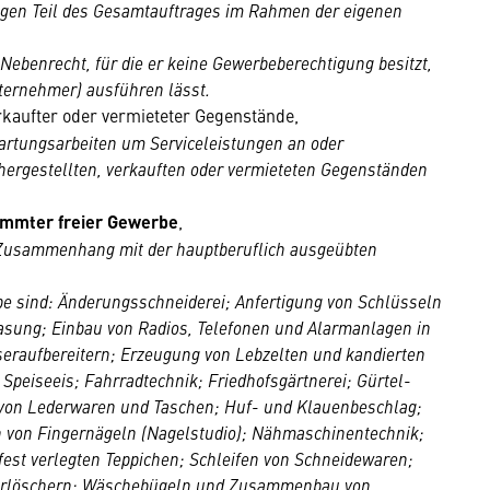
igen Teil des Gesamtauftrages im Rahmen der eigenen
ebenrecht, für die er keine Gewerbeberechtigung besitzt,
ternehmer) ausführen lässt.
rkaufter oder vermieteter Gegenstände,
artungsarbeiten um Serviceleistungen an oder
 hergestellten, verkauften oder vermieteten Gegenständen
immter freier Gewerbe
,
 Zusammenhang mit der hauptberuflich ausgeübten
rbe sind: Änderungsschneiderei; Anfertigung von Schlüsseln
asung; Einbau von Radios, Telefonen und Alarmanlagen in
eraufbereitern; Erzeugung von Lebzelten und kandierten
Speiseeis; Fahrradtechnik; Friedhofsgärtnerei; Gürtel-
von Lederwaren und Taschen; Huf- und Klauenbeschlag;
n von Fingernägeln (Nagelstudio); Nähmaschinentechnik;
fest verlegten Teppichen; Schleifen von Schneidewaren;
erlöschern; Wäschebügeln und Zusammenbau von