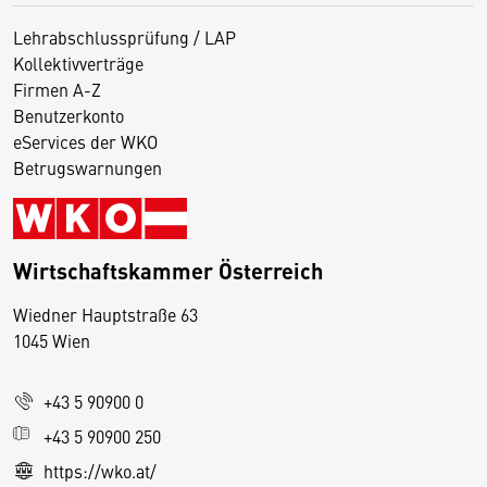
Lehrabschlussprüfung / LAP
Kollektivverträge
Firmen A-Z
Benutzerkonto
eServices der WKO
Betrugswarnungen
Wirtschaftskammer Österreich
Wiedner Hauptstraße 63
D
1045 Wien
i
e
+43 5 90900 0
s
e
+43 5 90900 250
S
https://wko.at/