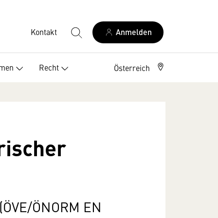
Kontakt
Anmelden
Elektriker Österreich
emen
Recht
Österreich
rischer
ng“(ÖVE/ÖNORM EN