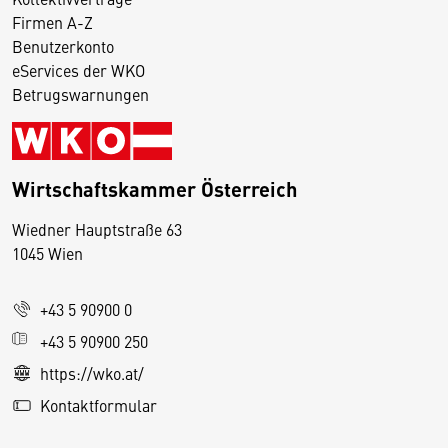
Firmen A-Z
Benutzerkonto
eServices der WKO
Betrugswarnungen
Wirtschaftskammer Österreich
Wiedner Hauptstraße 63
D
1045 Wien
i
e
+43 5 90900 0
s
e
+43 5 90900 250
S
https://wko.at/
e
Kontaktformular
it