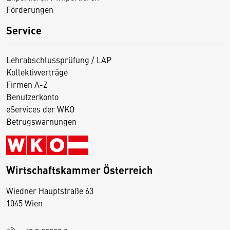
Förderungen
Service
Lehrabschlussprüfung / LAP
Kollektivverträge
Firmen A-Z
Benutzerkonto
eServices der WKO
Betrugswarnungen
Wirtschaftskammer Österreich
Wiedner Hauptstraße 63
D
1045 Wien
i
e