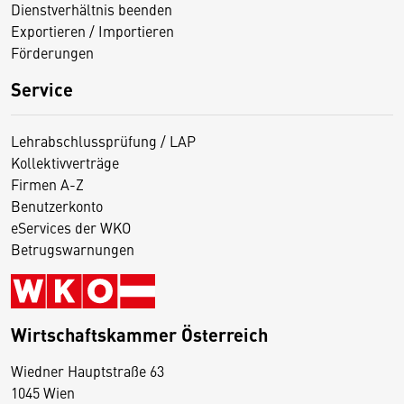
Dienstverhältnis beenden
Exportieren / Importieren
Förderungen
Service
Lehrabschlussprüfung / LAP
Kollektivverträge
Firmen A-Z
Benutzerkonto
eServices der WKO
Betrugswarnungen
Wirtschaftskammer Österreich
Wiedner Hauptstraße 63
D
1045 Wien
i