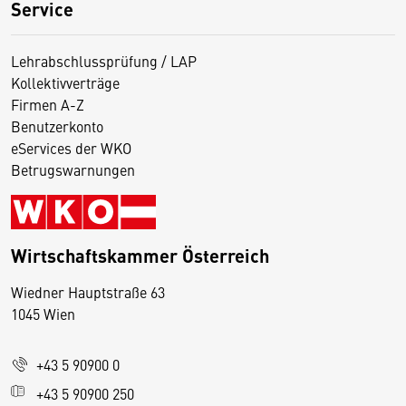
Service
Lehrabschlussprüfung / LAP
Kollektivverträge
Firmen A-Z
Benutzerkonto
eServices der WKO
Betrugswarnungen
Wirtschaftskammer Österreich
Wiedner Hauptstraße 63
D
1045 Wien
i
e
+43 5 90900 0
s
e
+43 5 90900 250