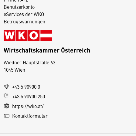
Benutzerkonto
eServices der WKO
Betrugswarnungen
Wirtschaftskammer Österreich
Wiedner Hauptstraße 63
D
1045 Wien
i
e
+43 5 90900 0
s
e
+43 5 90900 250
S
https://wko.at/
e
Kontaktformular
it
e