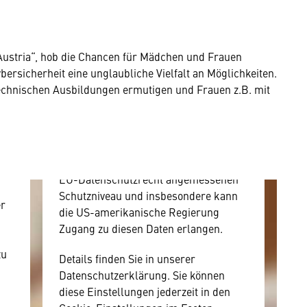
Hier würden wir Ihnen gerne einen
externen Inhalt anzeigen. Dafür
ustria“, hob die Chancen für Mädchen und Frauen
benötigen wir allerdings Ihre
bersicherheit eine unglaubliche Vielfalt an Möglichkeiten.
Zustimmung, da Ihr Browser
echnischen Ausbildungen ermutigen und Frauen z.B. mit
personenbezogene technische Daten
zu Geräten und Nutzerverhalten
mitunter mit US-amerikanischen
Anbietern austauscht.
Diese Daten unterliegen keinem dem
EU-Datenschutzrecht angemessenen
Schutzniveau und insbesondere kann
er
die US-amerikanische Regierung
Zugang zu diesen Daten erlangen.
zu
Details finden Sie in unserer
Datenschutzerklärung. Sie können
diese Einstellungen jederzeit in den