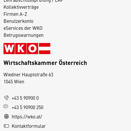
Kollektivverträge
Firmen A-Z
Benutzerkonto
eServices der WKO
Betrugswarnungen
Wirtschaftskammer Österreich
Wiedner Hauptstraße 63
D
1045 Wien
i
e
+43 5 90900 0
s
e
+43 5 90900 250
S
https://wko.at/
e
Kontaktformular
it