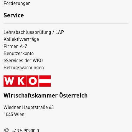
Förderungen
Service
Lehrabschlussprüfung / LAP
Kollektivverträge
Firmen A-Z
Benutzerkonto
eServices der WKO
Betrugswarnungen
Wirtschaftskammer Österreich
Wiedner Hauptstraße 63
D
1045 Wien
i
e
+43 5 90900 0