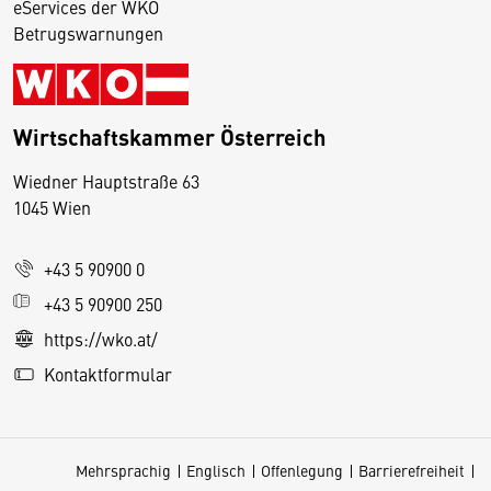
eServices der WKO
Betrugswarnungen
Wirtschaftskammer Österreich
Wiedner Hauptstraße 63
D
1045 Wien
i
e
+43 5 90900 0
s
e
+43 5 90900 250
S
https://wko.at/
e
Kontaktformular
it
e
v
Mehrsprachig
Englisch
Offenlegung
Barrierefreiheit
e