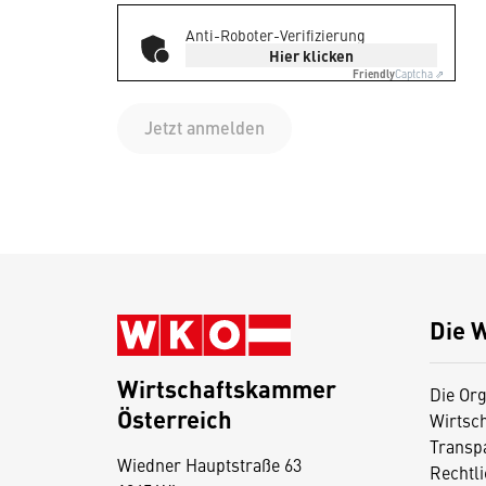
Anti-Roboter-Verifizierung
Hier klicken
Friendly
Captcha ⇗
Jetzt anmelden
Die 
Wirtschaftskammer
Die Org
Österreich
Wirtsc
D
Transp
Wiedner Hauptstraße 63
i
Rechtl