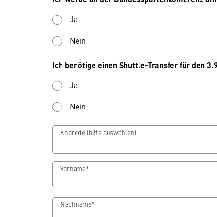
Ja
Nein
Ich benötige einen Shuttle-Transfer für den 3
Ja
Nein
Andrede (bitte auswählen)
Vorname*
Nachname*