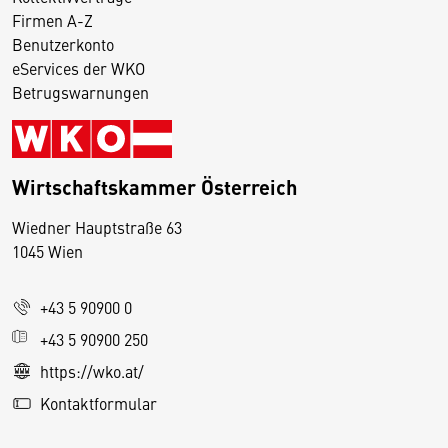
Firmen A-Z
Benutzerkonto
eServices der WKO
Betrugswarnungen
Wirtschaftskammer Österreich
Wiedner Hauptstraße 63
D
1045 Wien
i
e
+43 5 90900 0
s
e
+43 5 90900 250
S
https://wko.at/
e
Kontaktformular
it
e