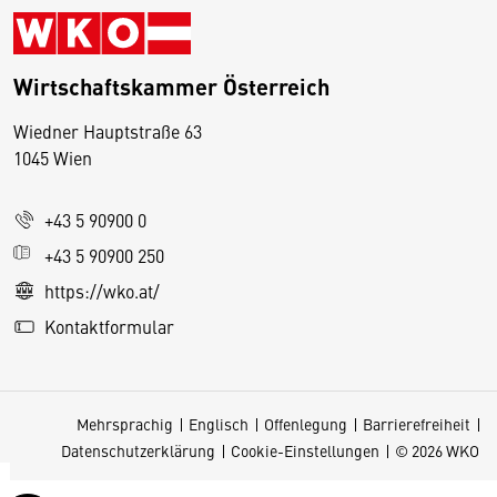
Wirtschaftskammer Österreich
Wiedner Hauptstraße 63
D
1045 Wien
i
e
+43 5 90900 0
s
e
+43 5 90900 250
S
https://wko.at/
e
Kontaktformular
it
e
v
Mehrsprachig
Englisch
Offenlegung
Barrierefreiheit
e
Datenschutzerklärung
Cookie-Einstellungen
© 2026 WKO
r
w