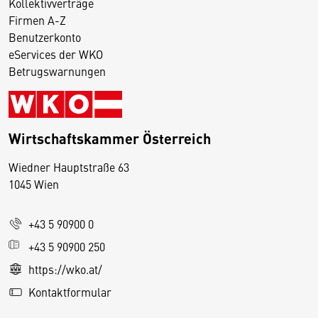
Kollektivverträge
Firmen A-Z
Benutzerkonto
eServices der WKO
Betrugswarnungen
Wirtschaftskammer Österreich
Wiedner Hauptstraße 63
D
1045 Wien
i
e
+43 5 90900 0
s
e
+43 5 90900 250
S
https://wko.at/
e
Kontaktformular
it