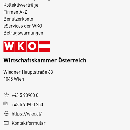
Kollektivverträge
Firmen A-Z
Benutzerkonto
eServices der WKO
Betrugswarnungen
Wirtschaftskammer Österreich
Wiedner Hauptstraße 63
D
1045 Wien
i
e
+43 5 90900 0
s
e
+43 5 90900 250
S
https://wko.at/
e
Kontaktformular
it