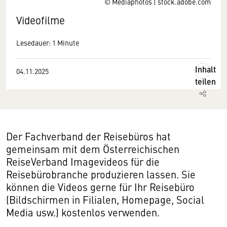
© Mediaphotos | stock.adobe.com
Videofilme
Lesedauer: 1 Minute
Inhalt
04.11.2025
teilen
Der Fachverband der Reisebüros hat
gemeinsam mit dem Österreichischen
Wir benötigen Ihre Zustimmung
ReiseVerband Imagevideos für die
Reisebürobranche produzieren lassen. Sie
Hier würden wir Ihnen gerne einen externen
können die Videos gerne für Ihr Reisebüro
Inhalt anzeigen. Dafür benötigen wir allerdings
(Bildschirmen in Filialen, Homepage, Social
Ihre Zustimmung, da Ihr Browser
Media usw.) kostenlos verwenden.
personenbezogene technische Daten zu Geräten
und Nutzerverhalten mitunter mit US-