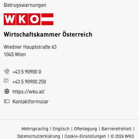
Betrugswarnungen
Wirtschaftskammer Österreich
Wiedner Hauptstraße 63
D
1045 Wien
i
e
+43 5 90900 0
s
e
+43 5 90900 250
S
https://wko.at/
e
Kontaktformular
it
e
v
Mehrsprachig
Englisch
Offenlegung
Barrierefreiheit
e
Datenschutzerklärung
Cookie-Einstellungen
© 2026 WKO