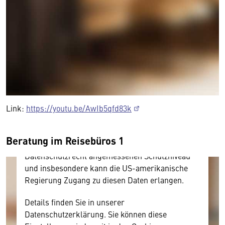
Wir benötigen Ihre Zustimmung
Hier würden wir Ihnen gerne einen externen
Inhalt anzeigen. Dafür benötigen wir allerdings
Ihre Zustimmung, da Ihr Browser
personenbezogene technische Daten zu Geräten
Link:
https://youtu.be/AwIb5qfd83k
und Nutzerverhalten mitunter mit US-
amerikanischen Anbietern austauscht.
Beratung im Reisebüros 1
Diese Daten unterliegen keinem dem EU-
Datenschutzrecht angemessenen Schutzniveau
und insbesondere kann die US-amerikanische
Regierung Zugang zu diesen Daten erlangen.
Details finden Sie in unserer
Datenschutzerklärung. Sie können diese