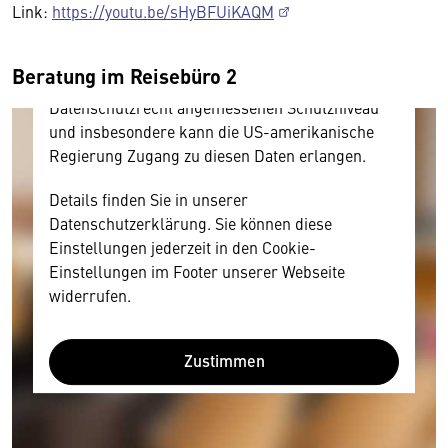
personenbezogene technische Daten zu Geräten
Link:
https://youtu.be/sHyBFUiKAQM
und Nutzerverhalten mitunter mit US-
amerikanischen Anbietern austauscht.
Beratung im Reisebüro 2
Diese Daten unterliegen keinem dem EU-
Datenschutzrecht angemessenen Schutzniveau
und insbesondere kann die US-amerikanische
Regierung Zugang zu diesen Daten erlangen.
Details finden Sie in unserer
Datenschutzerklärung. Sie können diese
Einstellungen jederzeit in den Cookie-
Einstellungen im Footer unserer Webseite
widerrufen.
Zustimmen