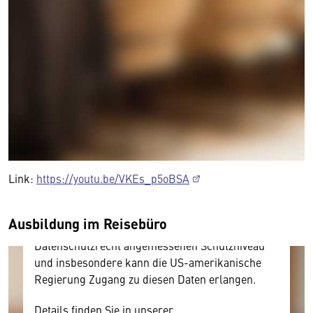
Wir benötigen Ihre Zustimmung
Hier würden wir Ihnen gerne einen externen
Inhalt anzeigen. Dafür benötigen wir allerdings
Ihre Zustimmung, da Ihr Browser
personenbezogene technische Daten zu Geräten
Link:
https://youtu.be/VKEs_p5oBSA
und Nutzerverhalten mitunter mit US-
amerikanischen Anbietern austauscht.
Ausbildung im Reisebüro
Diese Daten unterliegen keinem dem EU-
Datenschutzrecht angemessenen Schutzniveau
und insbesondere kann die US-amerikanische
Regierung Zugang zu diesen Daten erlangen.
Details finden Sie in unserer