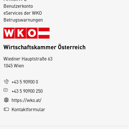
Benutzerkonto
eServices der WKO
Betrugswarnungen
Wirtschaftskammer Österreich
Wiedner Hauptstraße 63
D
1045 Wien
i
e
+43 5 90900 0
s
e
+43 5 90900 250
S
https://wko.at/
e
Kontaktformular
it
e