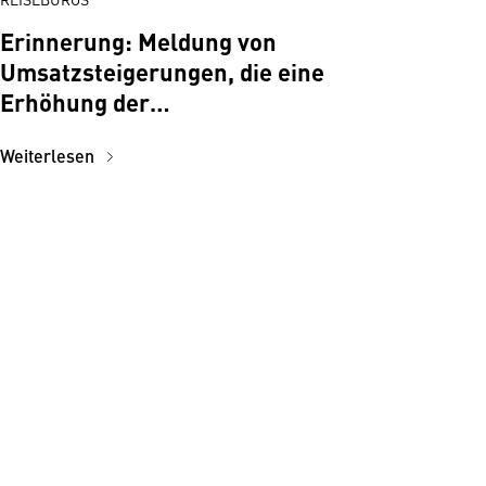
Erinnerung: Meldung von
Umsatzsteigerungen, die eine
Erhöhung der
Absicherungssumme zur Folge
Weiterlesen
haben