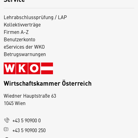
Lehrabschlussprüfung / LAP
Kollektivverträge
Firmen A-Z
Benutzerkonto
eServices der WKO
Betrugswarnungen
Wirtschaftskammer Österreich
Wiedner Hauptstraße 63
D
1045 Wien
i
e
+43 5 90900 0
s
e
+43 5 90900 250