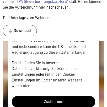
Hier würden wir Ihnen gerne einen externen
von der
TPA Steuerberatungskanzlei
statt. Gerne können
Inhalt anzeigen. Dafür benötigen wir allerdings
Sie die Aufzeichnung hier nachschauen:
Ihre Zustimmung, da Ihr Browser
Die Unterlage zum Webinar:
personenbezogene technische Daten zu Geräten
und Nutzerverhalten mitunter mit US-
amerikanischen Anbietern austauscht.
↓ Download
Diese Daten unterliegen keinem dem EU-
Datenschutzrecht angemessenen Schutzniveau
und insbesondere kann die US-amerikanische
Regierung Zugang zu diesen Daten erlangen.
Details finden Sie in unserer
Datenschutzerklärung. Sie können diese
Einstellungen jederzeit in den Cookie-
Einstellungen im Footer unserer Webseite
widerrufen.
Zustimmen