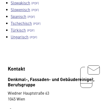
Slowakisch
Slowenisch
Spanisch
Tschechisch
Türkisch
Ungarisch
Kontakt
Denkmal-, Fassaden- und Gebäudereiniger,
Berufsgruppe
Wiedner Hauptstraße 63
1045 Wien