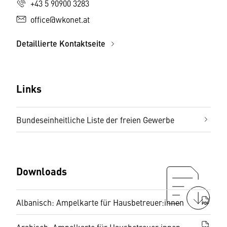
+43 5 90900 3283
office@wkonet.at
Detaillierte Kontaktseite
Links
Bundeseinheitliche Liste der freien Gewerbe
Downloads
Albanisch: Ampelkarte für Hausbetreuer:innen
PDF