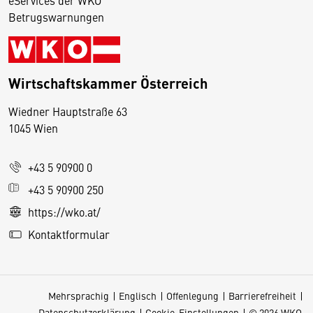
Betrugswarnungen
Wirtschaftskammer Österreich
Wiedner Hauptstraße 63
D
1045 Wien
i
e
+43 5 90900 0
s
e
+43 5 90900 250
S
https://wko.at/
e
Kontaktformular
it
e
v
Mehrsprachig
Englisch
Offenlegung
Barrierefreiheit
e
Datenschutzerklärung
Cookie-Einstellungen
© 2026 WKO