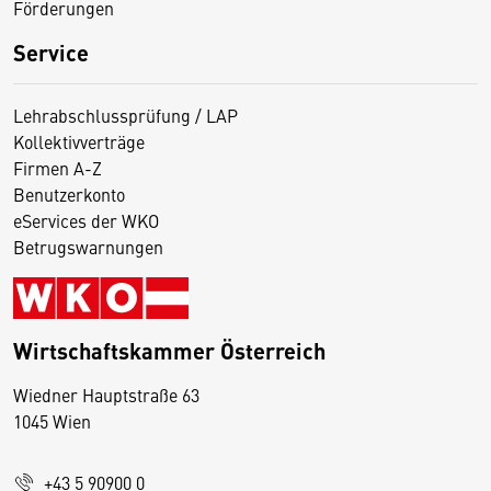
Förderungen
Service
Lehrabschlussprüfung / LAP
Kollektivverträge
Firmen A-Z
Benutzerkonto
eServices der WKO
Betrugswarnungen
Wirtschaftskammer Österreich
Wiedner Hauptstraße 63
D
1045 Wien
i
e
+43 5 90900 0
s