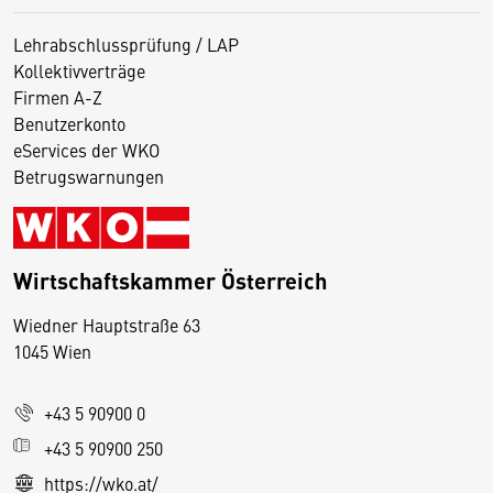
Lehrabschlussprüfung / LAP
Kollektivverträge
Firmen A-Z
Benutzerkonto
eServices der WKO
Betrugswarnungen
Wirtschaftskammer Österreich
Wiedner Hauptstraße 63
D
1045 Wien
i
e
+43 5 90900 0
s
e
+43 5 90900 250
S
https://wko.at/