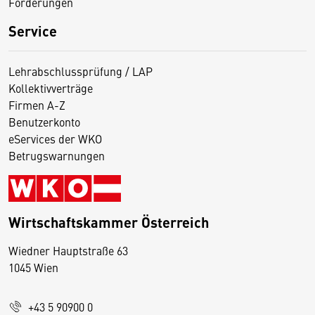
Förderungen
Service
Lehrabschlussprüfung / LAP
Kollektivverträge
Firmen A-Z
Benutzerkonto
eServices der WKO
Betrugswarnungen
Wirtschaftskammer Österreich
Wiedner Hauptstraße 63
D
1045 Wien
i
e
+43 5 90900 0
s