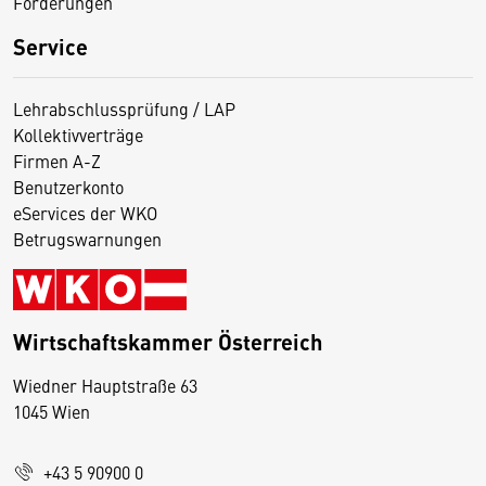
Förderungen
Service
Lehrabschlussprüfung / LAP
Kollektivverträge
Firmen A-Z
Benutzerkonto
eServices der WKO
Betrugswarnungen
Wirtschaftskammer Österreich
Wiedner Hauptstraße 63
D
1045 Wien
i
e
+43 5 90900 0
s