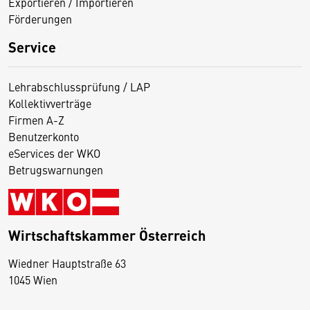
Exportieren / Importieren
Förderungen
Service
Lehrabschlussprüfung / LAP
Kollektivverträge
Firmen A-Z
Benutzerkonto
eServices der WKO
Betrugswarnungen
Wirtschaftskammer Österreich
Wiedner Hauptstraße 63
D
1045 Wien
i
e