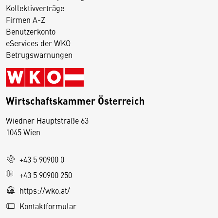
Kollektivverträge
Firmen A-Z
Benutzerkonto
eServices der WKO
Betrugswarnungen
Wirtschaftskammer Österreich
Wiedner Hauptstraße 63
D
1045 Wien
i
e
+43 5 90900 0
s
e
+43 5 90900 250
S
https://wko.at/
e
Kontaktformular
it