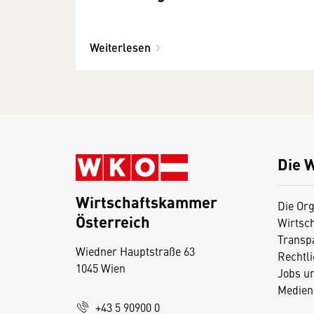
Weiterlesen
Die 
Wirtschaftskammer
Die Org
Österreich
Wirtsc
D
Transp
Wiedner Hauptstraße 63
i
Rechtl
1045 Wien
Jobs u
e
Medien
s
+43 5 90900 0
e