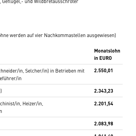
r, Geflügel,- und Wildbretausschroter
9
nlöhne werden auf vier Nachkommastellen ausgewiesen)
Monatslohn
in EURO
2.550,01
chneider/in, Selcher/in) in Betrieben mit
eführer/in
)
2.343,23
hinist/in, Heizer/in,
2.201,54
in
2.083,98