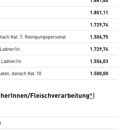
1.861,40
1.801,11
1.729,74
anach Kat. 7; Reinigungspersonal
1.506,75
 Ladner/in
1.729,74
s Ladner/in
1.556,03
aten, danach Kat. 10
1.500,00
cherInnen/Fleischverarbeitung
*)
0