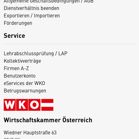
Allgemeine Geschäftsbedingungen / AGB
Dienstverhältnis beenden
Exportieren / Importieren
Förderungen
Service
Lehrabschlussprüfung / LAP
Kollektivverträge
Firmen A-Z
Benutzerkonto
eServices der WKO
Betrugswarnungen
Wirtschaftskammer Österreich
Wiedner Hauptstraße 63
D