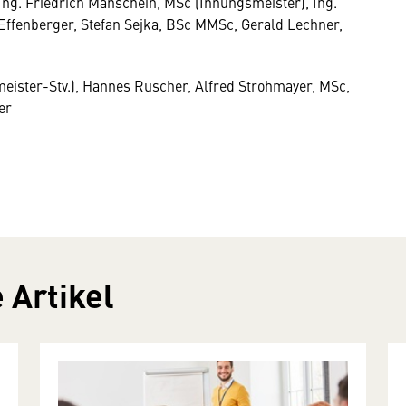
Ing. Friedrich Manschein, MSc (Innungsmeister), Ing.
ffenberger, Stefan Sejka, BSc MMSc, Gerald Lechner,
eister-Stv.), Hannes Ruscher, Alfred Strohmayer, MSc,
er
 Artikel