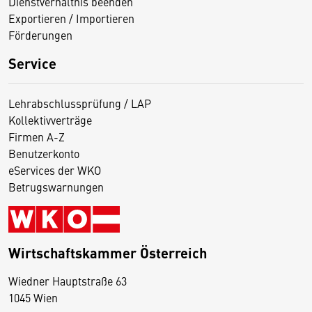
Dienstverhältnis beenden
Exportieren / Importieren
Förderungen
Service
Lehrabschlussprüfung / LAP
Kollektivverträge
Firmen A-Z
Benutzerkonto
eServices der WKO
Betrugswarnungen
Wirtschaftskammer Österreich
Wiedner Hauptstraße 63
D
1045 Wien
i