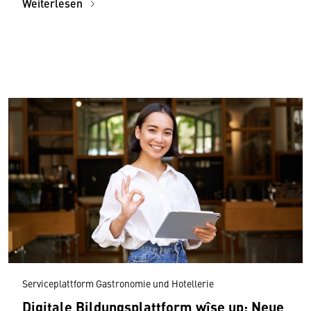
Mitarbeiter:innen und Betriebe
Weiterlesen
Serviceplattform Gastronomie und Hotellerie
Digitale Bildungsplattform wîse up: Neue