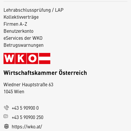
Lehrabschlussprüfung / LAP
Kollektivverträge
Firmen A-Z
Benutzerkonto
eServices der WKO
Betrugswarnungen
Wirtschaftskammer Österreich
Wiedner Hauptstraße 63
D
1045 Wien
i
e
+43 5 90900 0
s
e
+43 5 90900 250
S
https://wko.at/