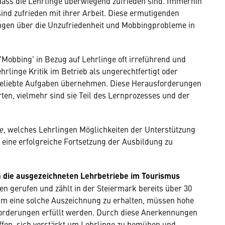
 dass die Lehrlinge überwiegend zufrieden sind. Immerhin
ind zufrieden mit ihrer Arbeit. Diese ermutigenden
ungen über die Unzufriedenheit und Mobbingprobleme in
 'Mobbing' in Bezug auf Lehrlinge oft irreführend und
rlinge Kritik im Betrieb als ungerechtfertigt oder
eliebte Aufgaben übernehmen. Diese Herausforderungen
ten, vielmehr sind sie Teil des Lernprozesses und der
re
, welches Lehrlingen Möglichkeiten der Unterstützung
 eine erfolgreiche Fortsetzung der Ausbildung zu
h
die
ausgezeichneten Lehrbetriebe im Tourismus
n gerufen und zählt in der Steiermark bereits über 30
 Um eine solche Auszeichnung zu erhalten, müssen hohe
forderungen erfüllt werden. Durch diese Anerkennungen
ffen, sich verstärkt um Lehrlinge zu bemühen und