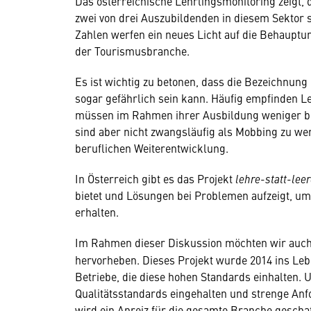
Das österreichische Lehrlingsmonitoring zeigt,
zwei von drei Auszubildenden in diesem Sektor s
Zahlen werfen ein neues Licht auf die Behaupt
der Tourismusbranche.
Es ist wichtig zu betonen, dass die Bezeichnung
sogar gefährlich sein kann. Häufig empfinden Leh
müssen im Rahmen ihrer Ausbildung weniger b
sind aber nicht zwangsläufig als Mobbing zu wer
beruflichen Weiterentwicklung.
In Österreich gibt es das Projekt
lehre-statt-lee
bietet und Lösungen bei Problemen aufzeigt, um
erhalten.
Im Rahmen dieser Diskussion möchten wir auc
hervorheben. Dieses Projekt wurde 2014 ins Lebe
Betriebe, die diese hohen Standards einhalten.
Qualitätsstandards eingehalten und strenge An
wird ein Anreiz für die gesamte Branche gescha